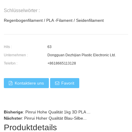
Schlüsselwörter :
Regenbogenfilament
/
PLA -Filament
/
Seidenfilament
Hits :
63
Unternehmen :
Dongguan Dezhijian Plastic Electronic Ltd.
Telefon :
+8618665113128
Kontaktiere uns
Favorit
Bisherige
:
Pinrui Hohe Qualität 1kg 3D PLA ...
Nächster
:
Pinrui Hoher Qualität Blau-Silbe...
Produktdetails