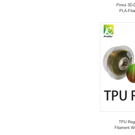
Pinrui 3D
Pinrui Silk Triple
PLA-Fila
Colors i...
TPU Rege
Filament We