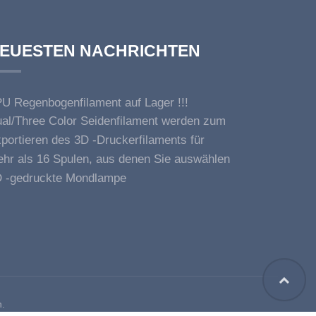
EUESTEN NACHRICHTEN
U Regenbogenfilament auf Lager !!!
al/Three Color Seidenfilament werden zum
rkauf angeboten
portieren des 3D -Druckerfilaments für
erikanische Kunden
hr als 16 Spulen, aus denen Sie auswählen
önnen
 -gedruckte Mondlampe
n.