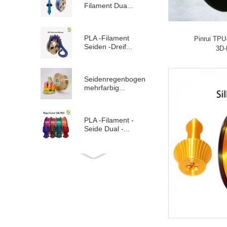
Filament Dua...
PLA -Filament
Pinrui TPU
Seiden -Dreif...
3D-
Seidenregenbogen
mehrfarbig...
PLA -Filament -
Seide Dual -...
ABS Glasfaser 3D -
Drucker 1...
TPU Regenbogen
Filament 3d ...