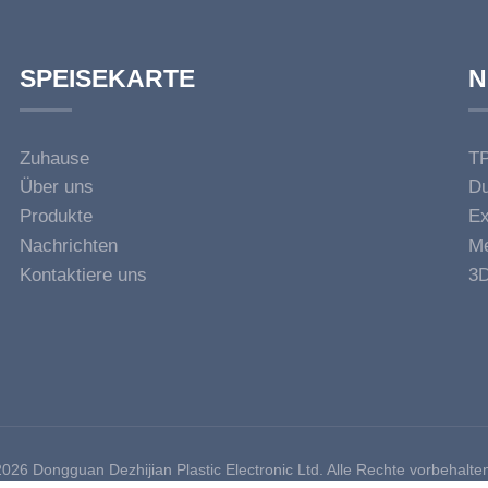
SPEISEKARTE
N
Zuhause
TP
Über uns
Du
Ve
Produkte
Ex
am
Nachrichten
Me
k
Kontaktiere uns
3D
026 Dongguan Dezhijian Plastic Electronic Ltd. Alle Rechte vorbehalte